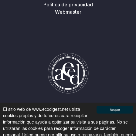
Política de privacidad
Webmaster
El sitio web de www.ecodigest.net utiliza
Acepto
cookies propias y de terceros para recopilar
información que ayuda a optimizar su visita a sus páginas. No se
Asociación Española de Ecografía Digestiva © 2026
utilizarán las cookies para recoger información de carácter
personal. Usted puede permitir su uso o rechazarlo, también puede
Desarrollo:
Sulime Diseño de Soluciones